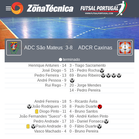
ADC São Mateus
3-8
ADCR Caxinas
terminado
Henrique Antunes - 14
3 - Tiago Sacramento
José Diogo - 5
15 - Pedro Rocha
Pedro Ferreira - 13
69 - Bruno Ribeiro
André Pessoa - 9
Rui Rego - 7
20 - Jorge Mendes
14 - Pedro Pereira
André Ferreira - 18
5 - Ricardo Ávila
João Rodrigues - 16
8 - Paulo Duarte
Diogo Pinto - 11
4 - Bruno Santos
João Fernandes "Sueco" - 6
99 - André Kellen Pinto
Pedro Andrade - 17
10 - Daniel Fonseca
Paulo Andrade - 8
0 - Fábio Duarte
Vasco Machado - 4
0 - Bruno Pereira