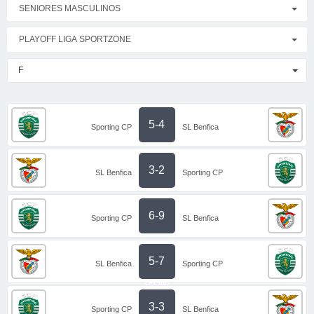
SENIORES MASCULINOS
PLAYOFF LIGA SPORTZONE
F
5-4
Sporting CP
SL Benfica
3-2
SL Benfica
Sporting CP
6-9
Sporting CP
SL Benfica
5-7
SL Benfica
Sporting CP
(5-7 gp)
3-3
Sporting CP
SL Benfica