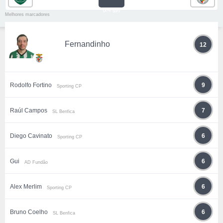
(2-0 gp)
Melhores marcadores
Fernandinho
12
Rodolfo Fortino
9
Sporting CP
Raúl Campos
7
SL Benfica
Diego Cavinato
6
Sporting CP
Gui
6
AD Fundão
Alex Merlim
6
Sporting CP
Bruno Coelho
6
SL Benfica