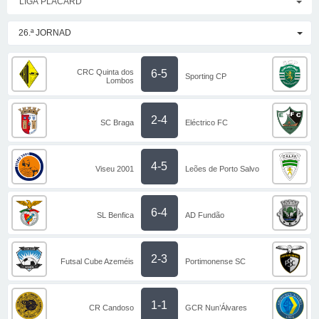
LIGA PLACARD
26.ª JORNAD
CRC Quinta dos
6-5
Sporting CP
Lombos
2-4
SC Braga
Eléctrico FC
4-5
Viseu 2001
Leões de Porto Salvo
6-4
SL Benfica
AD Fundão
2-3
Futsal Cube Azeméis
Portimonense SC
1-1
CR Candoso
GCR Nun’Álvares