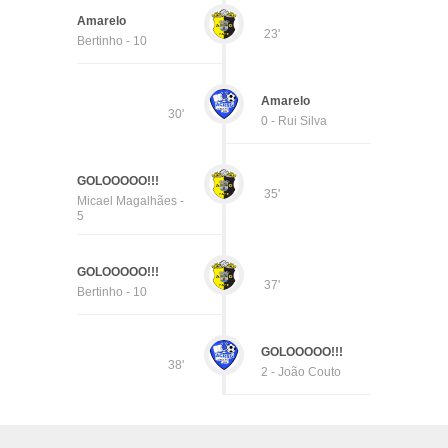
Amarelo
23'
Bertinho - 10
Amarelo
30'
0 - Rui Silva
GOLOOOOO!!!
35'
Micael Magalhães -
5
GOLOOOOO!!!
37'
Bertinho - 10
GOLOOOOO!!!
38'
2 - João Couto