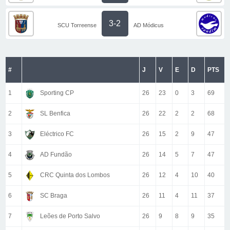
3-2
SCU Torreense
AD Módicus
#
J
V
E
D
PTS
1
Sporting CP
26
23
0
3
69
2
SL Benfica
26
22
2
2
68
3
Eléctrico FC
26
15
2
9
47
4
AD Fundão
26
14
5
7
47
5
CRC Quinta dos Lombos
26
12
4
10
40
6
SC Braga
26
11
4
11
37
7
Leões de Porto Salvo
26
9
8
9
35