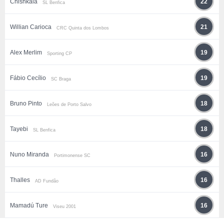
Chishkala
22
SL Benfica
Willian Carioca
21
CRC Quinta dos Lombos
Alex Merlim
19
Sporting CP
Fábio Cecílio
19
SC Braga
Bruno Pinto
18
Leões de Porto Salvo
Tayebi
18
SL Benfica
Nuno Miranda
16
Portimonense SC
Thalles
16
AD Fundão
Mamadú Ture
16
Viseu 2001