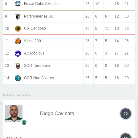
Futsal Cube Azeméis
8
26
10
1
15
31
9
Portimonense SC
26
8
6
12
30
CR Candoso
10
26
5
11
10
26
11
Viseu 2001
26
7
5
14
26
12
AD Módicus
26
6
3
17
21
13
SCU Torreense
26
6
2
18
20
14
GCR Nun’Álvares
26
5
5
16
20
Melhores marcadores
Diego Cavinato
22