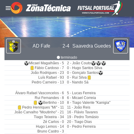
AD Fafe
2-4
Saavedra Guedes
terminado
Micael Magalhães - 5
2 - João Couto
Fábio Cardoso - 7
0 - Hugo Santos Silva
João Rodrigues - 23
0 - Gonçalo Santos
Luís Rafael - 93
0 - Rui Silva
Pedro Carneiro - 13
0 - Nando Sá
Álvaro Rafael Vasconcelos - 6
5 - Lucas Ferreira
Rui Fernandes - 8
6 - Micael Correia
Bertinho - 10
8 - Tiago Valente "Kanigia"
Pedro Henriques "Mi" - 11
11 - João Reis
João Carvalho "Moutinho" - 21
16 - Flávio Tavares
Tiago Teixeira - 34
19 - Pedro Tomásio
Zé Carlos - 0
20 - Tiago Dias
Hugo Lemos - 14
0 - Pedro Ferreira
Bruno Castro - 3